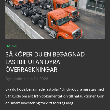
HÄLSA
SÅ KÖPER DU EN BEGAGNAD
LASTBIL UTAN DYRA
ÖVERRASKNINGAR
Posted
By:
admin
mars 24, 2026
on
Ska du köpa begagnade lastbilar? Undvik dyra misstag med
vår guide om allt från dokumentation till nätauktioner. Gör
en smart investering för ditt företag idag.