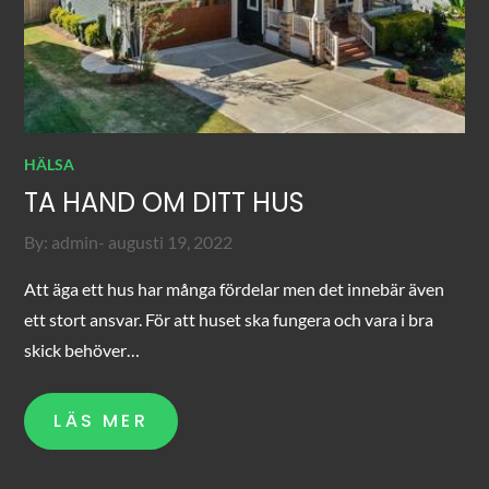
HÄLSA
TA HAND OM DITT HUS
Posted
By:
admin
augusti 19, 2022
on
Att äga ett hus har många fördelar men det innebär även
ett stort ansvar. För att huset ska fungera och vara i bra
skick behöver…
LÄS MER