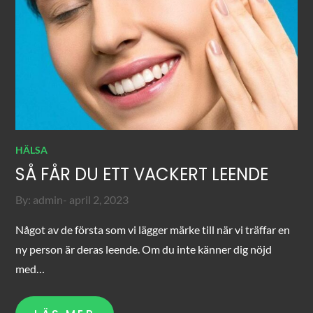
HÄLSA
SÅ FÅR DU ETT VACKERT LEENDE
Posted
By:
admin
april 2, 2023
on
Något av de första som vi lägger märke till när vi träffar en
ny person är deras leende. Om du inte känner dig nöjd
med…