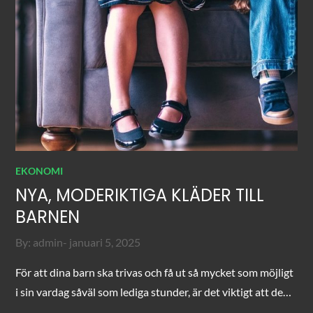
EKONOMI
NYA, MODERIKTIGA KLÄDER TILL
BARNEN
Posted
By:
admin
januari 5, 2025
on
För att dina barn ska trivas och få ut så mycket som möjligt
i sin vardag såväl som lediga stunder, är det viktigt att de…