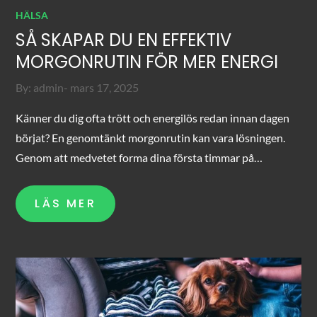
HÄLSA
SÅ SKAPAR DU EN EFFEKTIV
MORGONRUTIN FÖR MER ENERGI
Posted
By:
admin
mars 17, 2025
on
Känner du dig ofta trött och energilös redan innan dagen
börjat? En genomtänkt morgonrutin kan vara lösningen.
Genom att medvetet forma dina första timmar på…
LÄS MER