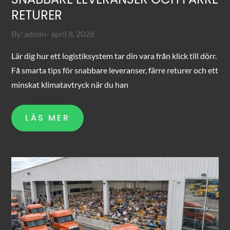
RETURER
Posted
By:
admin
april 8, 2026
on
Lär dig hur ett logistiksystem tar din vara från klick till dörr.
Få smarta tips för snabbare leveranser, färre returer och ett
minskat klimatavtryck när du han
LÄS MER