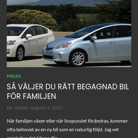
HÄLSA
SÅ VÄLJER DU RÄTT BEGAGNAD BIL
FÖR FAMILJEN
Posted
By:
admin
augusti 5, 2025
on
När familjen växer eller när livspusslet förändras, kommer
ofta behovet av en ny bil som en naturlig följd. Jag vet
precis hur det känns, för…