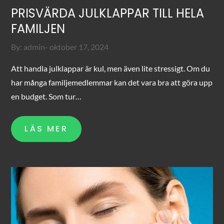
PRISVÄRDA JULKLAPPAR TILL HELA
FAMILJEN
Posted
By:
admin
oktober 17, 2024
on
Att handla julklappar är kul, men även lite stressigt. Om du
har många familjemedlemmar kan det vara bra att göra upp
en budget. Som tur…
LÄS MER