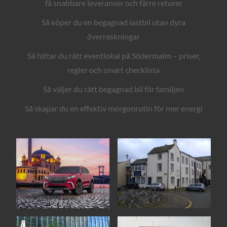
få snabbare leveranser och färre returer
Så köper du en begagnad lastbil utan dyra
överraskningar
Så hittar du rätt eventlokal på Södermalm – priser,
regler och smart checklista
Så väljer du rätt begagnad bil för familjen
Så skapar du en effektiv morgonrutin för mer energi