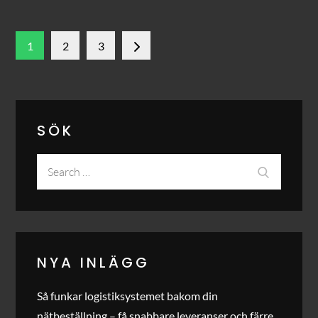
Sidnumrering
1
2
3
för
inlägg
SÖK
Search
Search
for:
NYA INLÄGG
Så funkar logistiksystemet bakom din
nätbeställning – få snabbare leveranser och färre