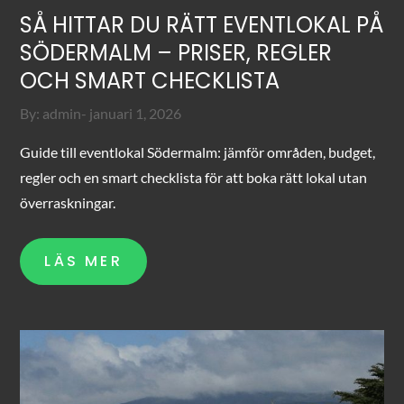
SÅ HITTAR DU RÄTT EVENTLOKAL PÅ
SÖDERMALM – PRISER, REGLER
OCH SMART CHECKLISTA
Posted
By:
admin
januari 1, 2026
on
Guide till eventlokal Södermalm: jämför områden, budget,
regler och en smart checklista för att boka rätt lokal utan
överraskningar.
LÄS MER