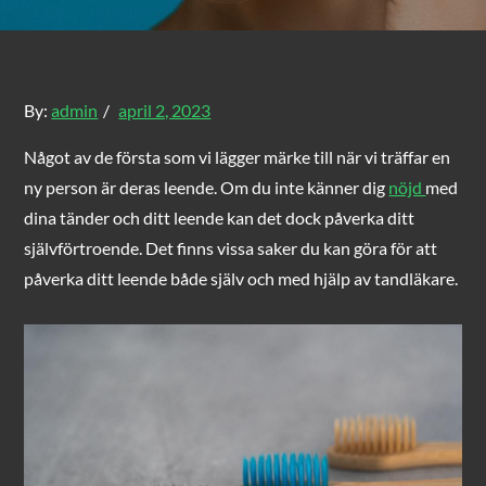
Posted
By:
admin
april 2, 2023
on
Något av de första som vi lägger märke till när vi träffar en
ny person är deras leende. Om du inte känner dig
nöjd
med
dina tänder och ditt leende kan det dock påverka ditt
självförtroende. Det finns vissa saker du kan göra för att
påverka ditt leende både själv och med hjälp av tandläkare.