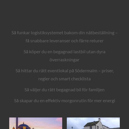
Så funkar logistiksystemet bakom din nätbeställning –
få snabbare leveranser och färre returer
Så köper du en begagnad lastbil utan dyra
överraskningar
Så hittar du rätt eventlokal på Södermalm – priser,
regler och smart checklista
Så väljer du rätt begagnad bil för familjen
Så skapar du en effektiv morgonrutin för mer energi