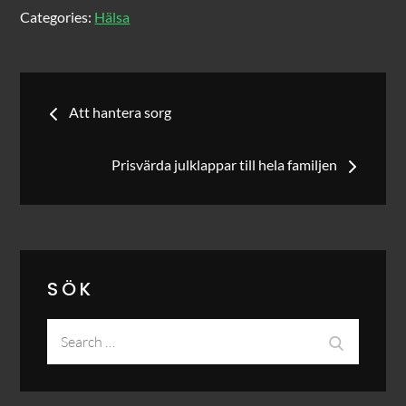
Categories:
Hälsa
Inläggsnavigering
Att hantera sorg
Prisvärda julklappar till hela familjen
SÖK
Search
Search
for: