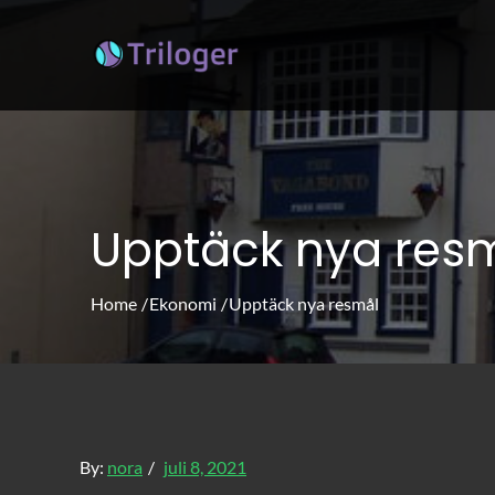
Skip
to
triloger.se
triloger.se – Allt om livstil: re
content
Upptäck nya res
Home
Ekonomi
Upptäck nya resmål
Posted
By:
nora
juli 8, 2021