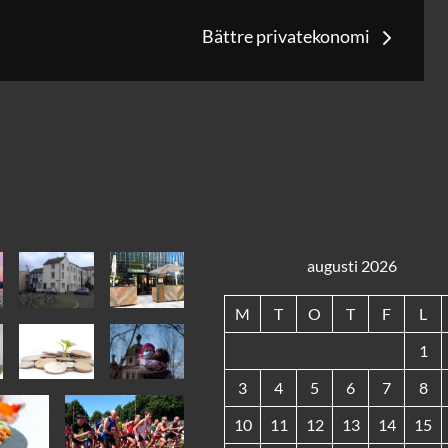
g
Bättre privatekonomi
augusti 2026
M
T
O
T
F
L
1
3
4
5
6
7
8
10
11
12
13
14
15