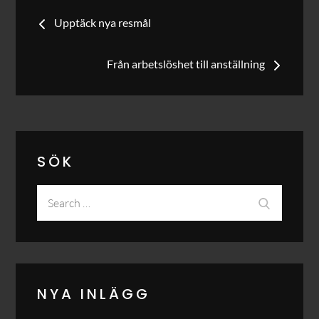
Inläggsnavigering
Upptäck nya resmål
Från arbetslöshet till anställning
SÖK
Search
Search
for:
NYA INLÄGG