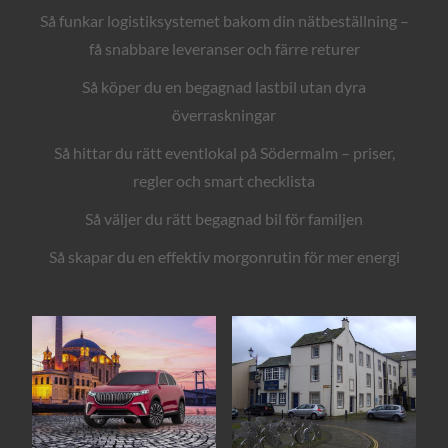
Så funkar logistiksystemet bakom din nätbeställning –
få snabbare leveranser och färre returer
Så köper du en begagnad lastbil utan dyra
överraskningar
Så hittar du rätt eventlokal på Södermalm – priser,
regler och smart checklista
Så väljer du rätt begagnad bil för familjen
Så skapar du en effektiv morgonrutin för mer energi